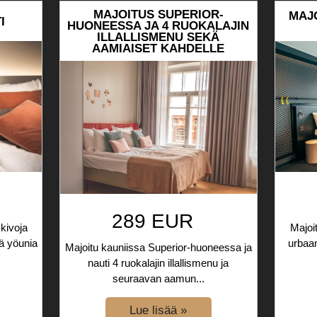
MAJOITUS SUPERIOR-
MAJ
I
HUONEESSA JA 4 RUOKALAJIN
ILLALLISMENU SEKÄ
AAMIAISET KAHDELLE
289 EUR
 kivoja
Majoi
iä yöunia
urbaa
Majoitu kauniissa Superior-huoneessa ja
nauti 4 ruokalajin illallismenu ja
seuraavan aamun...