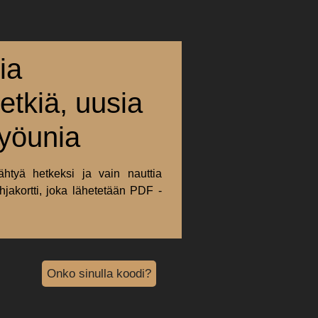
ia
hetkiä, uusia
 yöunia
ähtyä hetkeksi ja vain nauttia
hjakortti, joka lähetetään PDF -
Onko sinulla koodi?