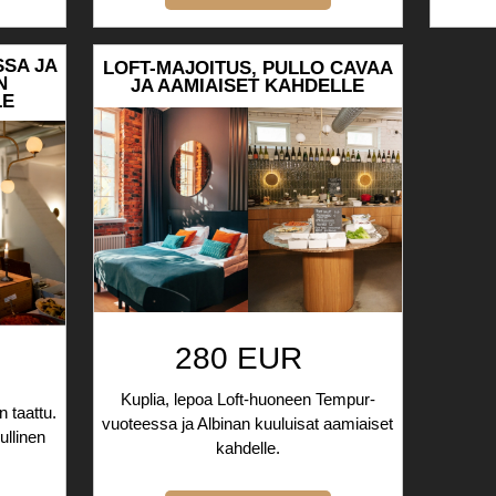
SA JA
LOFT-MAJOITUS, PULLO CAVAA
N
JA AAMIAISET KAHDELLE
LE
280 EUR
Kuplia, lepoa Loft-huoneen Tempur-
 taattu.
vuoteessa ja Albinan kuuluisat aamiaiset
llinen
kahdelle.