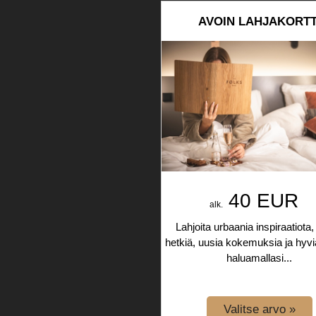
AVOIN LAHJAKORTT
40 EUR
alk.
Lahjoita urbaania inspiraatiota,
hetkiä, uusia kokemuksia ja hyv
haluamallasi...