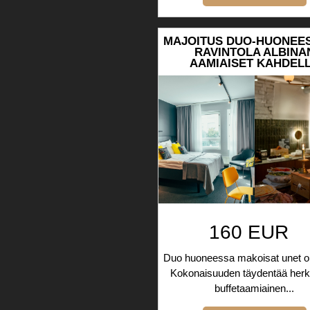
MAJOITUS DUO-HUONEES
RAVINTOLA ALBINA
AAMIAISET KAHDEL
160 EUR
Duo huoneessa makoisat unet on
Kokonaisuuden täydentää herku
buffetaamiainen...